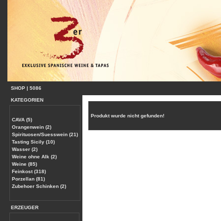
SHOP
|
5086
KATEGORIEN
Produkt wurde nicht gefunden!
CAVA (5)
Orangenwein (2)
Spirituosen/Suesswein (21)
Tasting Sicily (10)
Wasser (2)
Weine ohne Alk (2)
Weine (85)
Feinkost (318)
Porzellan (81)
Zubehoer Schinken (2)
ERZEUGER