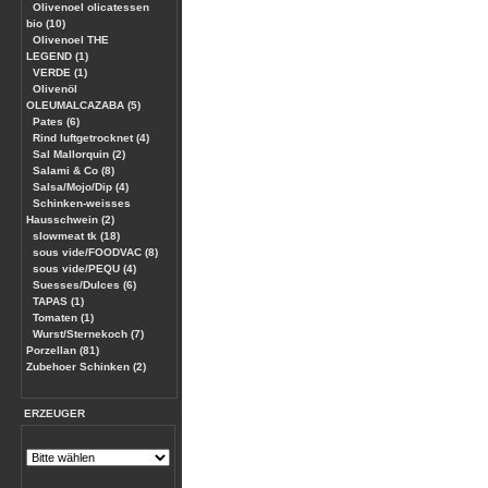
Olivenoel olicatessen
bio (10)
Olivenoel THE
LEGEND (1)
VERDE (1)
Olivenöl
OLEUMALCAZABA (5)
Pates (6)
Rind luftgetrocknet (4)
Sal Mallorquin (2)
Salami & Co (8)
Salsa/Mojo/Dip (4)
Schinken-weisses
Hausschwein (2)
slowmeat tk (18)
sous vide/FOODVAC (8)
sous vide/PEQU (4)
Suesses/Dulces (6)
TAPAS (1)
Tomaten (1)
Wurst/Sternekoch (7)
Porzellan (81)
Zubehoer Schinken (2)
ERZEUGER