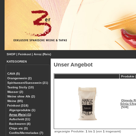
SHOP
|
Feinkost
|
Arroz (Reis)
KATEGORIEN
Unser Angebot
CAVA (5)
Produkte 
Orangenwein (2)
Spirituosen/Suesswein (21)
Tasting Sicily (10)
Wasser (2)
Weine ohne Alk (2)
Olmeda R
Weine (85)
Sénia €/kg
Feinkost (318)
[508]
Algenprodukte (1)
Arroz (Reis) (1)
Aufschnitt (11)
Backwaren (4)
Chips etc (3)
angezeigte Produkte:
1
bis
1
(von
1
insgesamt)
Confits/Mermeladas (7)