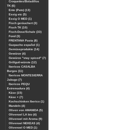
Croquettes/Boladillos
TK (6)
Ente (Pato) (13)
Essig etc (5)
Essig O MED (1)
Fisch geräuchert (3)
Fisch TK (10)
Fisch-Dose/Schale (33)
Fond (3)
FRENTANA Pasta (8)
Gazpacho español (1)
Gemüseprodukte (14)
Gewürze (4)
Gewürze "stay spiced" (7)
Grillgut/-würste (12)
Ibericos CASALBA
Burgos (11)
Ibericos MONTESIERRA
Jabugo (7)
Ibericos PEQU
Extremadura (4)
Käse (15)
Käse + (7)
Kochschinken Iberico (1)
Mandeln (4)
Oliven von AMANIDA (5)
Olivenoel LA bio (4)
Olivenoel mit Aroma (9)
Olivenoel NEKEAS (4)
Olivenoel O MED (1)