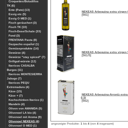
Croquettes/Boladillos
TK (6)
Ente (Pato) (13)
NEKEAS Arbequina extra virgen 
Essig etc (5)
[561]
Essig O MED (1)
Fisch geräuchert (3)
Fisch TK (10)
Fisch-Dose/Schale (33)
Fond (3)
FRENTANA Pasta (8)
Gazpacho español (1)
Gemüseprodukte (14)
NEKEAS Arbequina extra virgen 
Gewürze (4)
[561/5]
Gewürze "stay spiced" (7)
Grillgut/-würste (12)
Ibericos CASALBA
Burgos (11)
Ibericos MONTESIERRA
Jabugo (7)
Ibericos PEQU
Extremadura (4)
Käse (15)
NEKEAS Arbequina-Arroníz extra
Käse + (7)
0.5l
Kochschinken Iberico (1)
[562]
Mandeln (4)
Oliven von AMANIDA (5)
Olivenoel LA bio (4)
Olivenoel mit Aroma (9)
Olivenoel NEKEAS (4)
angezeigte Produkte:
1
bis
4
(von
4
insgesamt)
Olivenoel O MED (1)