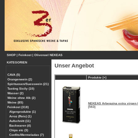
SHOP
|
Feinkost
|
Olivenoel NEKEAS
KATEGORIEN
Unser Angebot
CAVA (5)
Produkte [+]
Orangenwein (2)
Spirituosen/Suesswein (21)
Tasting Sicily (10)
Wasser (2)
Weine ohne Alk (2)
Weine (85)
NEKEAS Arbequina extra virgen 
[563]
Feinkost (318)
Algenprodukte (1)
Arroz (Reis) (1)
Aufschnitt (11)
Backwaren (4)
Chips etc (3)
Confits/Mermeladas (7)