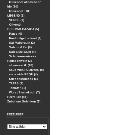
Olivenoel olicatessen
bio (10)
Olivenoel THE
LEGEND (1)
VERDE (1)
Olivenöl
OLEUMALCAZABA (5)
Pates (6)
Rind luftgetrocknet (4)
Sal Mallorquin (2)
Salami & Co (8)
Salsa/Mojo/Dip (4)
Schinken-weisses
Hausschwein (2)
slowmeat tk (18)
sous vide/FOODVAC (8)
sous vide/PEQU (4)
Suesses/Dulces (6)
TAPAS (1)
Tomaten (1)
Wurst/Sternekoch (7)
Porzellan (81)
Zubehoer Schinken (2)
ERZEUGER