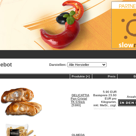
ebot
Darstellen:
Produkte [+]
Preis
B
5.90 EUR
DELICATTIA
Basispreis 23.60
Anzah
Pan Cristal
EUR pro
TK €/Stck
Kilogramm,
[5380]
inkl. MwSt., zzgl.
Versandkosten
OLMEDA