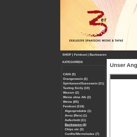
SHOP
|
Feinkost
|
Backwaren
KATEGORIEN
Unser Ang
CAVA (5)
Orangenwein (2)
Spirituosen/Suesswein (21)
Tasting Sicily (10)
Wasser (2)
Weine ohne Alk (2)
Weine (85)
Feinkost (318)
Algenprodukte (1)
Arroz (Reis) (1)
Aufschnitt (11)
Backwaren (4)
Chips etc (3)
Confits/Mermeladas (7)