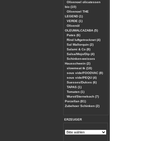
Olivenoel olicatessen
bio (10)
Olivenoel THE
LEGEND (1)
VERDE (1)
Olivenöl
OLEUMALCAZABA (5)
Pates (6)
Rind luftgetrocknet (4)
Sal Mallorquin (2)
Salami & Co (8)
Salsa/Mojo/Dip (4)
Schinken-weisses
Hausschwein (2)
slowmeat tk (18)
sous vide/FOODVAC (8)
sous vide/PEQU (4)
Suesses/Dulces (6)
TAPAS (1)
Tomaten (1)
Wurst/Sternekoch (7)
Porzellan (81)
Zubehoer Schinken (2)
ERZEUGER