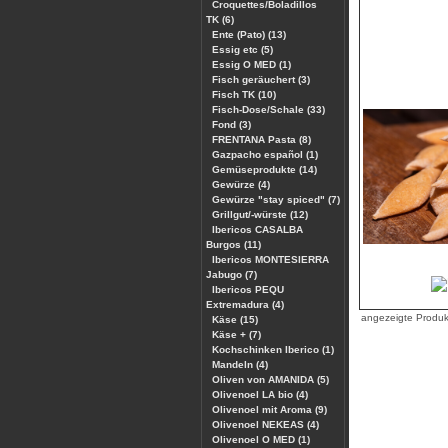
Croquettes/Boladillos
TK (6)
Ente (Pato) (13)
Essig etc (5)
Essig O MED (1)
Fisch geräuchert (3)
Fisch TK (10)
Fisch-Dose/Schale (33)
Fond (3)
FRENTANA Pasta (8)
Gazpacho español (1)
Gemüseprodukte (14)
Gewürze (4)
Gewürze "stay spiced" (7)
Grillgut/-würste (12)
Ibericos CASALBA
Burgos (11)
Ibericos MONTESIERRA
Jabugo (7)
Ibericos PEQU
Extremadura (4)
angezeigte Produ
Käse (15)
Käse + (7)
Kochschinken Iberico (1)
Mandeln (4)
Oliven von AMANIDA (5)
Olivenoel LA bio (4)
Olivenoel mit Aroma (9)
Olivenoel NEKEAS (4)
Olivenoel O MED (1)