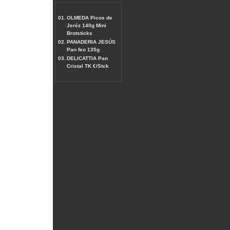
01.
OLMEDA Picos de
Jeréz 140g Mini
Brotsticks
02.
PANADERIA JESÚS
Pan feo 135g
03.
DELICATTIA Pan
Cristal TK €/Stck