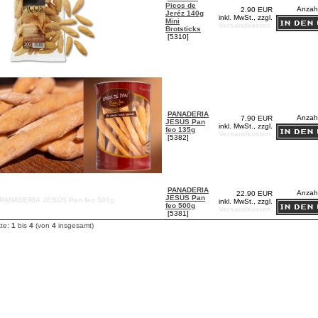
Picos de
Anzah
2.90 EUR
Jeréz 140g
inkl. MwSt., zzgl.
Mini
Versandkosten
Brotsticks
[5310]
PANADERIA
Anzah
7.90 EUR
JESÚS Pan
inkl. MwSt., zzgl.
feo 135g
Versandkosten
[5382]
PANADERIA
Anzah
22.90 EUR
JESÚS Pan
inkl. MwSt., zzgl.
feo 500g
Versandkosten
[5381]
kte:
1
bis
4
(von
4
insgesamt)