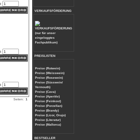
l:
VERKAUFSFÖRDERUNG
(nur für unser
eingeloggtes
Fachpublikum)
l:
PREISLISTEN
Preise (Rotwein)
Preise (Weisswein)
Preise (Rosewein)
Preise (Süsswein/
l:
Vermouth)
Preise (Cava)
Preise (Aperitiv)
Seiten:
1
Preise (Feinkost)
Preise (Porzellan)
Preise (Brandy)
Preise (Licor, Orujo)
Preise (Literatur)
Preise (Mallorca)
BESTSELLER