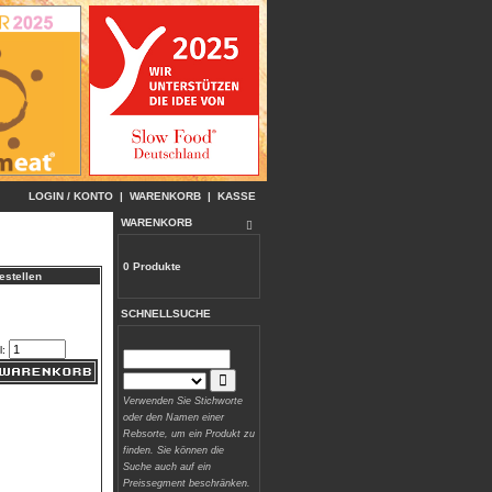
LOGIN / KONTO
|
WARENKORB
|
KASSE
WARENKORB
0 Produkte
estellen
SCHNELLSUCHE
l:
Verwenden Sie Stichworte
oder den Namen einer
Rebsorte, um ein Produkt zu
finden. Sie können die
Suche auch auf ein
Preissegment beschränken.