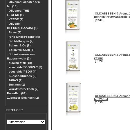
Olivenoel olicatessen
bio (10)
Olivenoel THE
OLICATESSEN & Aromaö
LEGEND (1)
Bohnenkraut/Mandarine b
VERDE (1)
[5531]
Olivenöl
OLEUMALCAZABA (5)
Pates (6)
Rind luftgetrocknet (4)
Sal Mallorquin (2)
Salami & Co (8)
Salsa/Mojo/Dip (4)
Schinken-weisses
OLICATESSEN & Aromaöl
250ml
Hausschwein (2)
[5529]
slowmeat tk (18)
sous vide/FOODVAC (8)
sous vide/PEQU (4)
Suesses/Dulces (6)
TAPAS (1)
Tomaten (1)
Wurst/Sternekoch (7)
Porzellan (81)
OLICATESSEN & Aromaöl
Zubehoer Schinken (2)
bio 250ml
[5530]
ERZEUGER