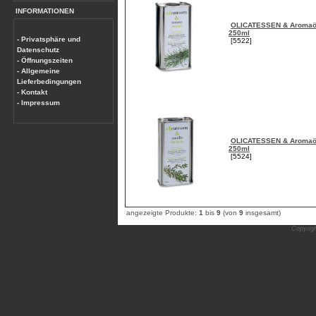
INFORMATIONEN
OLICATESSEN & Aromaöl
250ml
- Privatsphäre und
[5522]
Datenschutz
- Öffnungszeiten
- Allgemeine
Lieferbedingungen
- Kontakt
- Impressum
OLICATESSEN & Aromaöl
250ml
[5524]
angezeigte Produkte:
1
bis
9
(von
9
insgesamt)
Copyrig