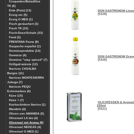
Croquettes/Boladillos
TK (6)
Ente (Pato) (13)
DON GASTRONOM Limone
[5328]
Essig etc (5)
Essig O MED (1)
Fisch geräuchert (3)
Fisch TK (10)
Fisch-Dose/Schale (33)
Fond (3)
FRENTANA Pasta (8)
Gazpacho español (1)
Gemüseprodukte (14)
Gewürze (4)
DON GASTRONOM Orange
Gewürze "stay spiced" (7)
[5326]
Grillgut/-würste (12)
Ibericos CASALBA
Burgos (11)
Ibericos MONTESIERRA
Jabugo (7)
Ibericos PEQU
Extremadura (4)
Käse (15)
Käse + (7)
OLICATESSEN & Aromaöl
Kochschinken Iberico (1)
250ml
[5521]
Mandeln (4)
Oliven von AMANIDA (5)
Olivenoel LA bio (4)
Olivenoel mit Aroma (9)
Olivenoel NEKEAS (4)
Olivenoel O MED (1)