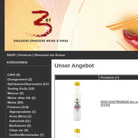
SHOP
|
Feinkost
|
Olivenoel mit Aroma
KATEGORIEN
Unser Angebot
CAVA (5)
Produkte [+]
Orangenwein (2)
Spirituosen/Suesswein (21)
Tasting Sicily (10)
Wasser (2)
Weine ohne Alk (2)
DON GASTRONOM Ajo neg
Weine (85)
[5329]
Feinkost (318)
Algenprodukte (1)
Arroz (Reis) (1)
Aufschnitt (11)
Backwaren (4)
Chips etc (3)
Confits/Mermeladas (7)