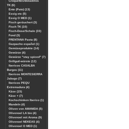
Croquettes/Boladillos
TK (6)
Ente (Pato) (13)
Essig etc (5)
Essig O MED (1)
Fisch geräuchert (3)
Fisch TK (10)
Fisch-Dose/Schale (33)
Fond (3)
FRENTANA Pasta (8)
Gazpacho español (1)
Gemüseprodukte (14)
Gewürze (4)
Gewürze "stay spiced" (7)
Grillgut/-würste (12)
Ibericos CASALBA
Burgos (11)
Ibericos MONTESIERRA
Jabugo (7)
Ibericos PEQU
Extremadura (4)
Käse (15)
Käse + (7)
Kochschinken Iberico (1)
Mandeln (4)
Oliven von AMANIDA (5)
Olivenoel LA bio (4)
Olivenoel mit Aroma (9)
Olivenoel NEKEAS (4)
Olivenoel O MED (1)