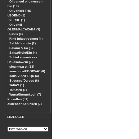
Olivenoel olicatessen
bio (10)
Olivenoel THE
LEGEND (1)
VERDE (1)
Olivenöl
OLEUMALCAZABA (5)
Pates (6)
Rind luftgetrocknet (4)
Sal Mallorquin (2)
Salami & Co (8)
Salsa/Mojo/Dip (4)
Schinken-weisses
Hausschwein (2)
slowmeat tk (18)
sous vide/FOODVAC (8)
sous vide/PEQU (4)
Suesses/Dulces (6)
TAPAS (1)
Tomaten (1)
Wurst/Sternekoch (7)
Porzellan (81)
Zubehoer Schinken (2)
ERZEUGER