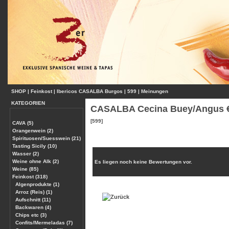
SHOP
|
Feinkost
|
Ibericos CASALBA Burgos
|
599
|
Meinungen
KATEGORIEN
CASALBA Cecina Buey/Angus 
[599]
CAVA (5)
Orangenwein (2)
Spirituosen/Suesswein (21)
Tasting Sicily (10)
Wasser (2)
Weine ohne Alk (2)
Es liegen noch keine Bewertungen vor.
Weine (85)
Feinkost (318)
Algenprodukte (1)
Arroz (Reis) (1)
Aufschnitt (11)
Backwaren (4)
Chips etc (3)
Confits/Mermeladas (7)