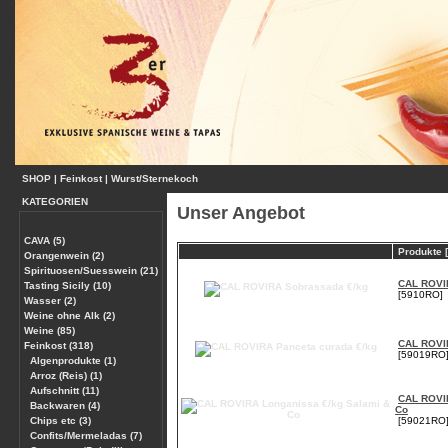
SHOP
|
Feinkost
|
Wurst/Sternekoch
KATEGORIEN
Unser Angebot
CAVA (5)
Produkte [
Orangenwein (2)
Spirituosen/Suesswein (21)
CAL ROVI
Tasting Sicily (10)
[5910RO]
Wasser (2)
Weine ohne Alk (2)
Weine (85)
CAL ROVIR
Feinkost (318)
[59019RO
Algenprodukte (1)
Arroz (Reis) (1)
Aufschnitt (11)
CAL ROVIR
Backwaren (4)
Co
Chips etc (3)
[59021RO
Confits/Mermeladas (7)