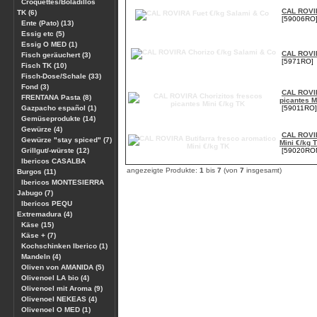
Croquettes/Boladillos
CAL ROVIR
TK (6)
[59006RO
Ente (Pato) (13)
Essig etc (5)
Essig O MED (1)
CAL ROVIR
Fisch geräuchert (3)
[5971RO]
Fisch TK (10)
Fisch-Dose/Schale (33)
Fond (3)
CAL ROVIR
FRENTANA Pasta (8)
picantes M
Gazpacho español (1)
[59011RO]
Gemüseprodukte (14)
Gewürze (4)
CAL ROVIR
Gewürze "stay spiced" (7)
Mini €/kg 
Grillgut/-würste (12)
[59020ROM
Ibericos CASALBA
angezeigte Produkte:
1
bis
7
(von
7
insgesamt)
Burgos (11)
Ibericos MONTESIERRA
Jabugo (7)
Ibericos PEQU
Extremadura (4)
Käse (15)
Käse + (7)
Kochschinken Iberico (1)
Mandeln (4)
Oliven von AMANIDA (5)
Olivenoel LA bio (4)
Olivenoel mit Aroma (9)
Olivenoel NEKEAS (4)
Olivenoel O MED (1)