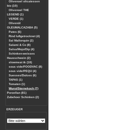
Olivenoel olicatessen
bio (10)
Olivenoel THE
LEGEND (1)
VERDE (1)
Olivenöl
OLEUMALCAZABA (5)
Pates (6)
Rind luftgetrocknet (4)
Sal Mallorquin (2)
Salami & Co (8)
Salsa/Mojo/Dip (4)
Schinken-weisses
Hausschwein (2)
slowmeat tk (18)
sous vide/FOODVAC (8)
sous vide/PEQU (4)
Suesses/Dulces (6)
TAPAS (1)
Tomaten (1)
Wurst/Sternekoch (7)
Porzellan (81)
Zubehoer Schinken (2)
ERZEUGER