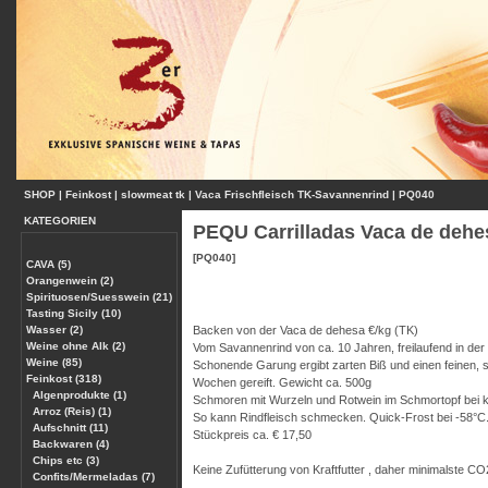
SHOP
|
Feinkost
|
slowmeat tk
|
Vaca Frischfleisch TK-Savannenrind
|
PQ040
KATEGORIEN
PEQU Carrilladas Vaca de dehe
[PQ040]
CAVA (5)
Orangenwein (2)
Spirituosen/Suesswein (21)
Tasting Sicily (10)
Wasser (2)
Backen von der Vaca de dehesa €/kg (TK)
Weine ohne Alk (2)
Vom Savannenrind von ca. 10 Jahren, freilaufend in de
Weine (85)
Schonende Garung ergibt zarten Biß und einen feinen, 
Feinkost (318)
Wochen gereift. Gewicht ca. 500g
Algenprodukte (1)
Schmoren mit Wurzeln und Rotwein im Schmortopf bei k
Arroz (Reis) (1)
So kann Rindfleisch schmecken. Quick-Frost bei -58°C
Aufschnitt (11)
Stückpreis ca. € 17,50
Backwaren (4)
Chips etc (3)
Keine Zufütterung von Kraftfutter , daher minimalste C
Confits/Mermeladas (7)