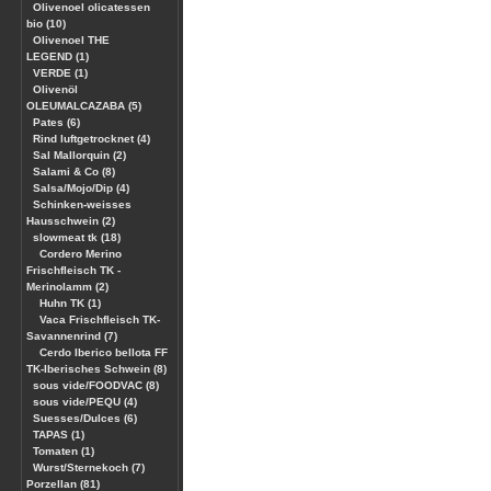
Olivenoel olicatessen
bio (10)
Olivenoel THE
LEGEND (1)
VERDE (1)
Olivenöl
OLEUMALCAZABA (5)
Pates (6)
Rind luftgetrocknet (4)
Sal Mallorquin (2)
Salami & Co (8)
Salsa/Mojo/Dip (4)
Schinken-weisses
Hausschwein (2)
slowmeat tk (18)
Cordero Merino
Frischfleisch TK -
Merinolamm (2)
Huhn TK (1)
Vaca Frischfleisch TK-
Savannenrind (7)
Cerdo Iberico bellota FF
TK-Iberisches Schwein (8)
sous vide/FOODVAC (8)
sous vide/PEQU (4)
Suesses/Dulces (6)
TAPAS (1)
Tomaten (1)
Wurst/Sternekoch (7)
Porzellan (81)