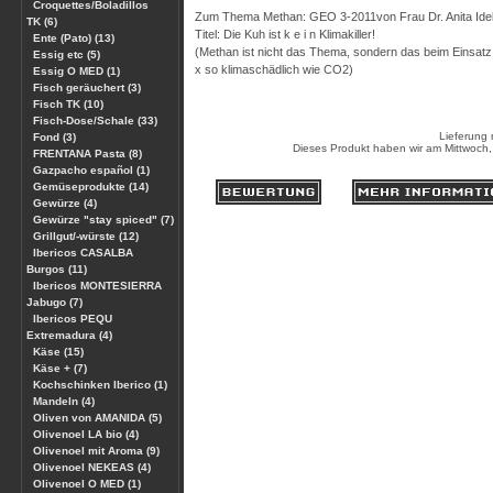
Croquettes/Boladillos
Zum Thema Methan: GEO 3-2011von Frau Dr. Anita Ide
TK (6)
Titel: Die Kuh ist k e i n Klimakiller!
Ente (Pato) (13)
(Methan ist nicht das Thema, sondern das beim Einsatz 
Essig etc (5)
x so klimaschädlich wie CO2)
Essig O MED (1)
Fisch geräuchert (3)
Fisch TK (10)
Fisch-Dose/Schale (33)
Lieferung 
Fond (3)
Dieses Produkt haben wir am Mittwoch
FRENTANA Pasta (8)
Gazpacho español (1)
Gemüseprodukte (14)
Gewürze (4)
Gewürze "stay spiced" (7)
Grillgut/-würste (12)
Ibericos CASALBA
Burgos (11)
Ibericos MONTESIERRA
Jabugo (7)
Ibericos PEQU
Extremadura (4)
Käse (15)
Käse + (7)
Kochschinken Iberico (1)
Mandeln (4)
Oliven von AMANIDA (5)
Olivenoel LA bio (4)
Olivenoel mit Aroma (9)
Olivenoel NEKEAS (4)
Olivenoel O MED (1)