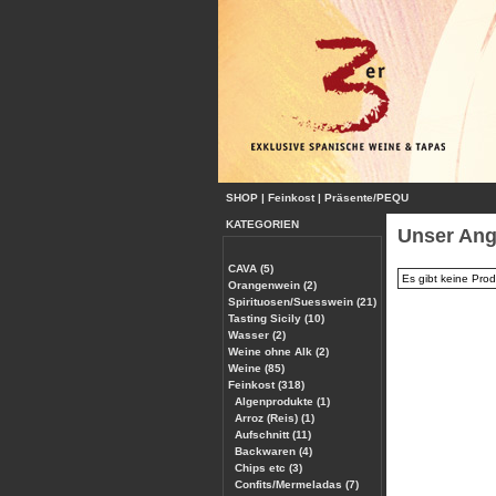
SHOP
|
Feinkost
|
Präsente/PEQU
KATEGORIEN
Unser Ang
CAVA (5)
Es gibt keine Prod
Orangenwein (2)
Spirituosen/Suesswein (21)
Tasting Sicily (10)
Wasser (2)
Weine ohne Alk (2)
Weine (85)
Feinkost (318)
Algenprodukte (1)
Arroz (Reis) (1)
Aufschnitt (11)
Backwaren (4)
Chips etc (3)
Confits/Mermeladas (7)