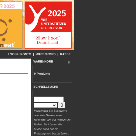
LOGIN / KONTO
|
WARENKORB
|
KASSE
WARENKORB
0 Produkte
SCHNELLSUCHE
Verwenden Sie Stichworte
oder den Namen einer
Rebsorte, um ein Produkt zu
finden. Sie können die
Suche auch auf ein
Preissegment beschränken.