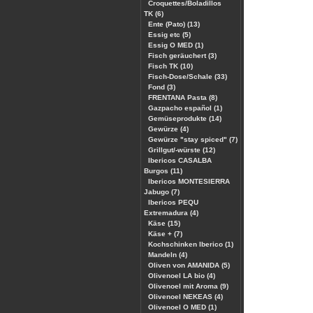
Croquettes/Boladillos
TK (6)
Ente (Pato) (13)
Essig etc (5)
Essig O MED (1)
Fisch geräuchert (3)
Fisch TK (10)
Fisch-Dose/Schale (33)
Fond (3)
FRENTANA Pasta (8)
Gazpacho español (1)
Gemüseprodukte (14)
Gewürze (4)
Gewürze "stay spiced" (7)
Grillgut/-würste (12)
Ibericos CASALBA
Burgos (11)
Ibericos MONTESIERRA
Jabugo (7)
Ibericos PEQU
Extremadura (4)
Käse (15)
Käse + (7)
Kochschinken Iberico (1)
Mandeln (4)
Oliven von AMANIDA (5)
Olivenoel LA bio (4)
Olivenoel mit Aroma (9)
Olivenoel NEKEAS (4)
Olivenoel O MED (1)