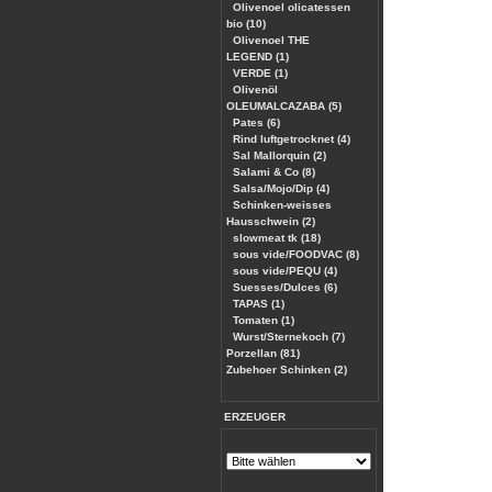
Olivenoel olicatessen
bio (10)
Olivenoel THE
LEGEND (1)
VERDE (1)
Olivenöl
OLEUMALCAZABA (5)
Pates (6)
Rind luftgetrocknet (4)
Sal Mallorquin (2)
Salami & Co (8)
Salsa/Mojo/Dip (4)
Schinken-weisses
Hausschwein (2)
slowmeat tk (18)
sous vide/FOODVAC (8)
sous vide/PEQU (4)
Suesses/Dulces (6)
TAPAS (1)
Tomaten (1)
Wurst/Sternekoch (7)
Porzellan (81)
Zubehoer Schinken (2)
ERZEUGER