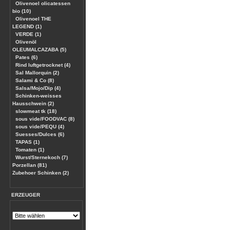
Olivenoel olicatessen
bio (10)
Olivenoel THE
LEGEND (1)
VERDE (1)
Olivenöl
OLEUMALCAZABA (5)
Pates (6)
Rind luftgetrocknet (4)
Sal Mallorquin (2)
Salami & Co (8)
Salsa/Mojo/Dip (4)
Schinken-weisses
Hausschwein (2)
slowmeat tk (18)
sous vide/FOODVAC (8)
sous vide/PEQU (4)
Suesses/Dulces (6)
TAPAS (1)
Tomaten (1)
Wurst/Sternekoch (7)
Porzellan (81)
Zubehoer Schinken (2)
ERZEUGER