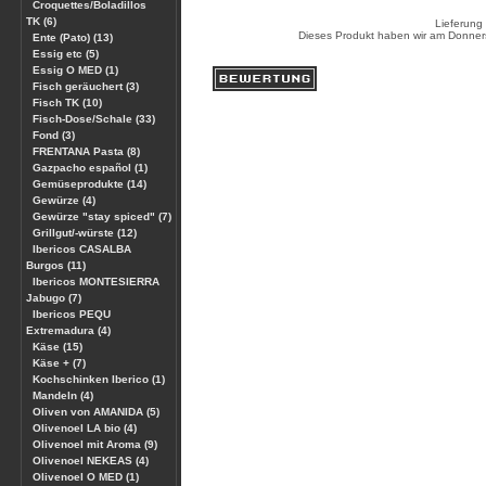
Croquettes/Boladillos
TK (6)
Lieferung
Dieses Produkt haben wir am Donner
Ente (Pato) (13)
Essig etc (5)
Essig O MED (1)
Fisch geräuchert (3)
Fisch TK (10)
Fisch-Dose/Schale (33)
Fond (3)
FRENTANA Pasta (8)
Gazpacho español (1)
Gemüseprodukte (14)
Gewürze (4)
Gewürze "stay spiced" (7)
Grillgut/-würste (12)
Ibericos CASALBA
Burgos (11)
Ibericos MONTESIERRA
Jabugo (7)
Ibericos PEQU
Extremadura (4)
Käse (15)
Käse + (7)
Kochschinken Iberico (1)
Mandeln (4)
Oliven von AMANIDA (5)
Olivenoel LA bio (4)
Olivenoel mit Aroma (9)
Olivenoel NEKEAS (4)
Olivenoel O MED (1)