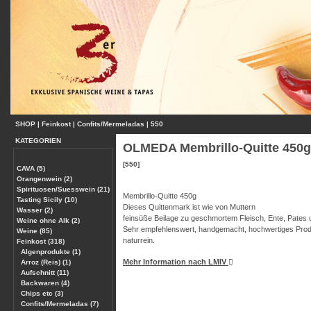
SHOP
|
Feinkost
|
Confits/Mermeladas
|
550
KATEGORIEN
OLMEDA Membrillo-Quitte 450g
[550]
CAVA (5)
Orangenwein (2)
Spirituosen/Suesswein (21)
Membrillo-Quitte 450g
Tasting Sicily (10)
Dieses Quittenmark ist wie von Muttern
Wasser (2)
feinsüße Beilage zu geschmortem Fleisch, Ente, Pates u
Weine ohne Alk (2)
Sehr empfehlenswert, handgemacht, hochwertiges Prod
Weine (85)
naturrein.
Feinkost (318)
Algenprodukte (1)
Mehr Information nach LMIV
Arroz (Reis) (1)
Aufschnitt (11)
Backwaren (4)
Chips etc (3)
Confits/Mermeladas (7)