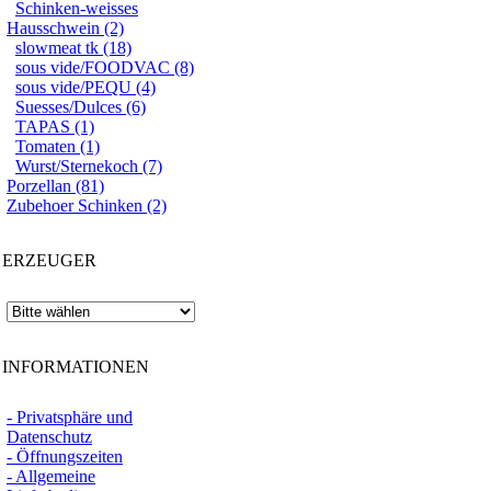
Schinken-weisses
Hausschwein (2)
slowmeat tk (18)
sous vide/FOODVAC (8)
sous vide/PEQU (4)
Suesses/Dulces (6)
TAPAS (1)
Tomaten (1)
Wurst/Sternekoch (7)
Porzellan (81)
Zubehoer Schinken (2)
ERZEUGER
INFORMATIONEN
- Privatsphäre und
Datenschutz
- Öffnungszeiten
- Allgemeine