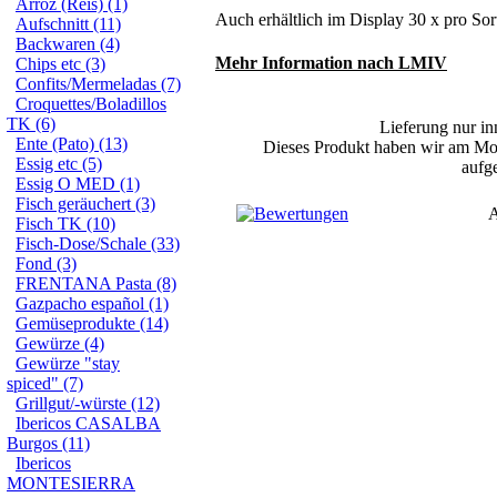
Arroz (Reis) (1)
Auch erhältlich im Display 30 x pro Sor
Aufschnitt (11)
Backwaren (4)
Mehr Information nach LMIV
Chips etc (3)
Confits/Mermeladas (7)
Croquettes/Boladillos
TK (6)
Lieferung nur in
Ente (Pato) (13)
Dieses Produkt haben wir am Mon
Essig etc (5)
aufg
Essig O MED (1)
Fisch geräuchert (3)
A
Fisch TK (10)
Fisch-Dose/Schale (33)
Fond (3)
FRENTANA Pasta (8)
Gazpacho español (1)
Gemüseprodukte (14)
Gewürze (4)
Gewürze "stay
spiced" (7)
Grillgut/-würste (12)
Ibericos CASALBA
Burgos (11)
Ibericos
MONTESIERRA