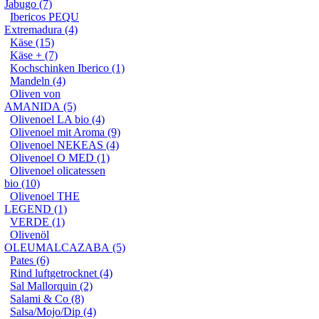
Jabugo (7)
Ibericos PEQU
Extremadura (4)
Käse (15)
Käse + (7)
Kochschinken Iberico (1)
Mandeln (4)
Oliven von
AMANIDA (5)
Olivenoel LA bio (4)
Olivenoel mit Aroma (9)
Olivenoel NEKEAS (4)
Olivenoel O MED (1)
Olivenoel olicatessen
bio (10)
Olivenoel THE
LEGEND (1)
VERDE (1)
Olivenöl
OLEUMALCAZABA (5)
Pates (6)
Rind luftgetrocknet (4)
Sal Mallorquin (2)
Salami & Co (8)
Salsa/Mojo/Dip (4)