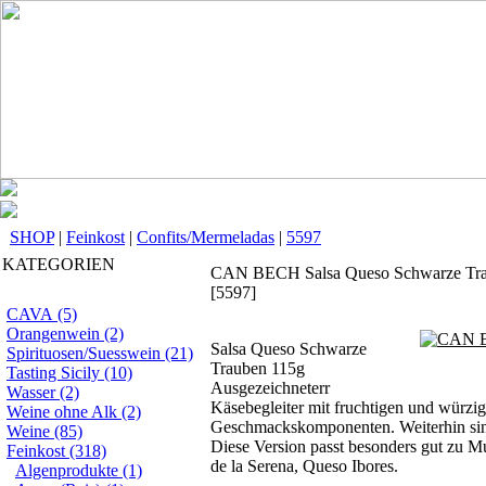
SHOP
|
Feinkost
|
Confits/Mermeladas
|
5597
KATEGORIEN
CAN BECH Salsa Queso Schwarze Tra
[5597]
CAVA (5)
Orangenwein (2)
Salsa Queso Schwarze
Spirituosen/Suesswein (21)
Trauben 115g
Tasting Sicily (10)
Ausgezeichneterr
Wasser (2)
Käsebegleiter mit fruchtigen und würzi
Weine ohne Alk (2)
Geschmackskomponenten. Weiterhin sin
Weine (85)
Diese Version passt besonders gut zu Mu
Feinkost (318)
de la Serena, Queso Ibores.
Algenprodukte (1)