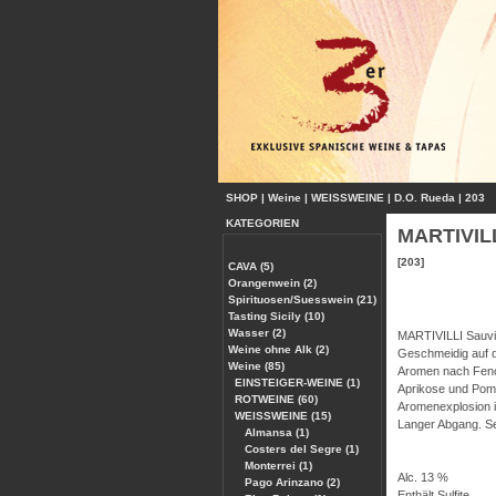
SHOP
|
Weine
|
WEISSWEINE
|
D.O. Rueda
|
203
KATEGORIEN
MARTIVILL
[203]
CAVA (5)
Orangenwein (2)
Spirituosen/Suesswein (21)
Tasting Sicily (10)
Wasser (2)
MARTIVILLI Sauvi
Weine ohne Alk (2)
Geschmeidig auf d
Weine (85)
Aromen nach Fench
EINSTEIGER-WEINE (1)
Aprikose und Pome
ROTWEINE (60)
Aromenexplosion 
WEISSWEINE (15)
Langer Abgang. Se
Almansa (1)
Costers del Segre (1)
Monterrei (1)
Alc. 13 %
Pago Arinzano (2)
Enthält Sulfite