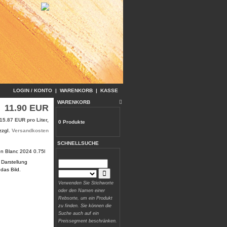
LOGIN / KONTO
|
WARENKORB
|
KASSE
WARENKORB
11.90 EUR
15.87 EUR pro Liter,
0 Produkte
zzgl.
Versandkosten
SCHNELLSUCHE
 Darstellung
 das Bild.
Verwenden Sie Stichworte
oder den Namen einer
Rebsorte, um ein Produkt
zu finden. Sie können die
Suche auch auf ein
Preissegment beschränken.