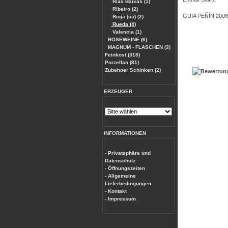
Rias Baixas (1)
Ribeiro (2)
GUIA PEÑÍN 2008 
Rioja (ca) (2)
Rueda (4)
Valencia (1)
ROSEWEINE (6)
MAGNUM - FLASCHEN (3)
Feinkost (318)
Porzellan (81)
Zubehoer Schinken (2)
ERZEUGER
INFORMATIONEN
- Privatsphäre und
Datenschutz
- Öffnungszeiten
- Allgemeine
Lieferbedingungen
- Kontakt
- Impressum