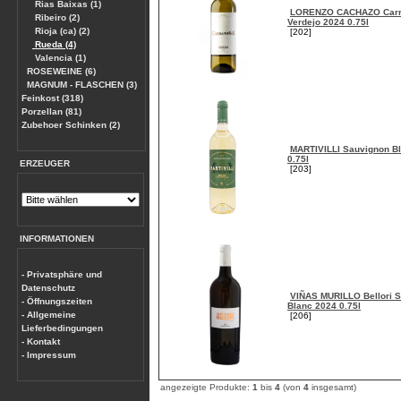
Rias Baixas (1)
LORENZO CACHAZO Carr
Ribeiro (2)
Verdejo 2024 0.75l
Rioja (ca) (2)
[202]
Rueda (4)
Valencia (1)
ROSEWEINE (6)
MAGNUM - FLASCHEN (3)
Feinkost (318)
Porzellan (81)
Zubehoer Schinken (2)
MARTIVILLI Sauvignon B
0.75l
ERZEUGER
[203]
INFORMATIONEN
- Privatsphäre und
Datenschutz
VIÑAS MURILLO Bellori 
- Öffnungszeiten
Blanc 2024 0.75l
- Allgemeine
[206]
Lieferbedingungen
- Kontakt
- Impressum
angezeigte Produkte:
1
bis
4
(von
4
insgesamt)