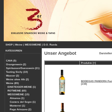
SHOP
|
Weine
|
WEISSWEINE
|
D.O. Rueda
KATEGORIEN
Unser Angebot
Darstelle
CAVA (5)
Produkte [+]
Orangenwein (2)
Spirituosen/Suesswein (21)
Tasting Sicily (10)
Wasser (2)
Weine ohne Alk (2)
BODEGAS PANDORA Pand
Weine (85)
[238]
EINSTEIGER-WEINE (1)
ROTWEINE (60)
WEISSWEINE (15)
Almansa (1)
Costers del Segre (1)
Monterrei (1)
Pago Arinzano (2)