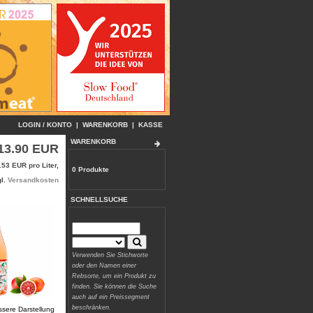
LOGIN / KONTO
|
WARENKORB
|
KASSE
WARENKORB
13.90 EUR
.53 EUR pro Liter,
0 Produkte
gl.
Versandkosten
SCHNELLSUCHE
Verwenden Sie Stichworte
oder den Namen einer
Rebsorte, um ein Produkt zu
finden. Sie können die Suche
auch auf ein Preissegment
beschränken.
ssere Darstellung