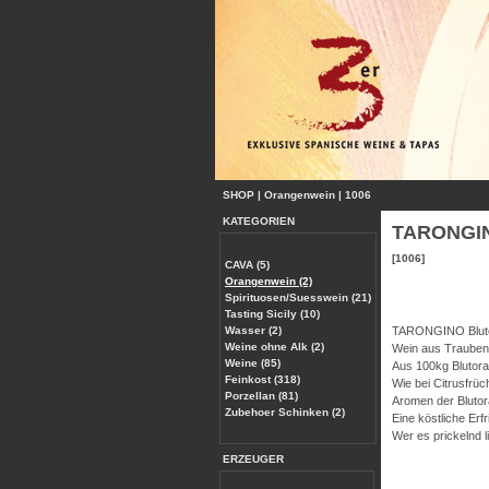
SHOP
|
Orangenwein
|
1006
KATEGORIEN
TARONGINO
[1006]
CAVA (5)
Orangenwein (2)
Spirituosen/Suesswein (21)
Tasting Sicily (10)
Wasser (2)
TARONGINO Bluto
Weine ohne Alk (2)
Wein aus Trauben,
Weine (85)
Aus 100kg Blutora
Feinkost (318)
Wie bei Citrusfrüc
Porzellan (81)
Aromen der Bluto
Zubehoer Schinken (2)
Eine köstliche Erf
Wer es prickelnd l
ERZEUGER