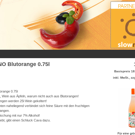
 Blutorange 0.75l
Basispreis 18
inkl. MwSt., zz
range 0.75l
 Wein aus Äpfeln, warum nicht auch aus Blutorangen!
ngen werden 25l Wein gekeltert!
hten naheliegend verbindet sich feine Säure mit den fruchtigen
rangen.
rischung mit nur 7% Alkohol!
iebt, gibt einen Schluck Cava dazu.
Für eine grö