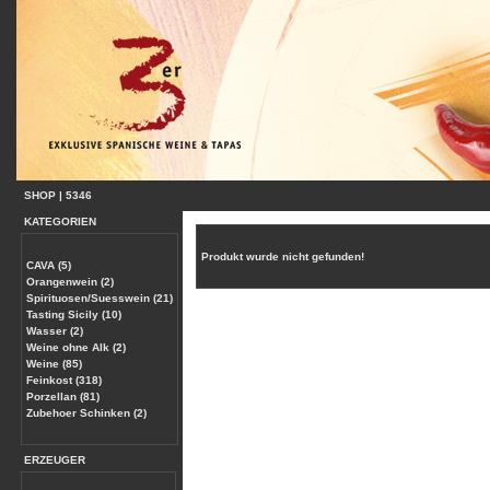
SHOP
|
5346
KATEGORIEN
Produkt wurde nicht gefunden!
CAVA (5)
Orangenwein (2)
Spirituosen/Suesswein (21)
Tasting Sicily (10)
Wasser (2)
Weine ohne Alk (2)
Weine (85)
Feinkost (318)
Porzellan (81)
Zubehoer Schinken (2)
ERZEUGER