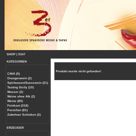
SHOP
|
5347
KATEGORIEN
Produkt wurde nicht gefunden!
CAVA (5)
Orangenwein (2)
Spirituosen/Suesswein (21)
Tasting Sicily (10)
Wasser (2)
Weine ohne Alk (2)
Weine (85)
Feinkost (318)
Porzellan (81)
Zubehoer Schinken (2)
ERZEUGER