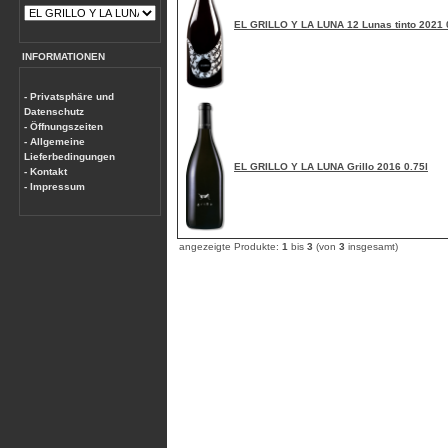
EL GRILLO Y LA LUNA 12 Lunas tinto 2021 
INFORMATIONEN
- Privatsphäre und
Datenschutz
- Öffnungszeiten
- Allgemeine
Lieferbedingungen
EL GRILLO Y LA LUNA Grillo 2016 0.75l
- Kontakt
- Impressum
angezeigte Produkte:
1
bis
3
(von
3
insgesamt)