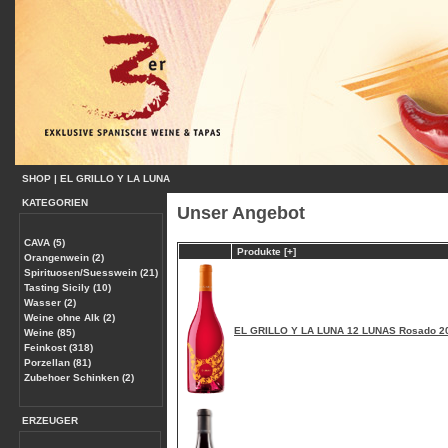
SHOP
|
EL GRILLO Y LA LUNA
KATEGORIEN
Unser Angebot
CAVA (5)
Produkte [+]
Orangenwein (2)
Spirituosen/Suesswein (21)
Tasting Sicily (10)
Wasser (2)
Weine ohne Alk (2)
EL GRILLO Y LA LUNA 12 LUNAS Rosado 20
Weine (85)
Feinkost (318)
Porzellan (81)
Zubehoer Schinken (2)
ERZEUGER