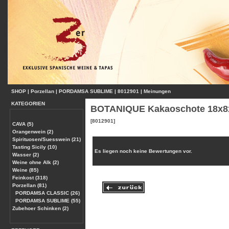
SHOP
|
Porzellan
|
PORDAMSA SUBLIME
|
8012901
|
Meinungen
KATEGORIEN
BOTANIQUE Kakaoschote 18x
[8012901]
CAVA (5)
Orangenwein (2)
Spirituosen/Suesswein (21)
Tasting Sicily (10)
Es liegen noch keine Bewertungen vor.
Wasser (2)
Weine ohne Alk (2)
Weine (85)
Feinkost (318)
Porzellan (81)
PORDAMSA CLASSIC (26)
PORDAMSA SUBLIME (55)
Zubehoer Schinken (2)