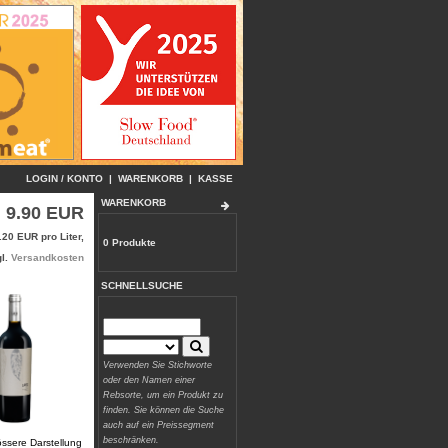
LOGIN / KONTO
|
WARENKORB
|
KASSE
WARENKORB
9.90 EUR
.20 EUR pro Liter,
0 Produkte
gl.
Versandkosten
SCHNELLSUCHE
Verwenden Sie Stichworte
oder den Namen einer
Rebsorte, um ein Produkt zu
finden. Sie können die Suche
auch auf ein Preissegment
beschränken.
össere Darstellung