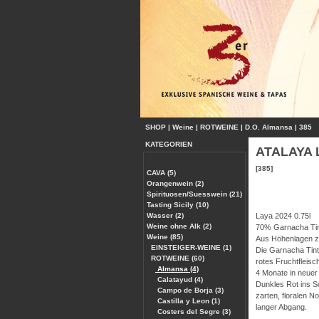
SHOP
|
Weine
|
ROTWEINE
|
D.O. Almansa
|
385
KATEGORIEN
ATALAYA L
[385]
CAVA (5)
Orangenwein (2)
Spirituosen/Suesswein (21)
Tasting Sicily (10)
Wasser (2)
Laya 2024 0.75l
Weine ohne Alk (2)
70% Garnacha Tin
Weine (85)
Aus Höhenlagen z
EINSTEIGER-WEINE (1)
Die Garnacha Tinto
ROTWEINE (60)
rotes Fruchtfleisc
Almansa (4)
4 Monate in neuer
Calatayud (4)
Dunkles Rot ins S
Campo de Borja (3)
zarten, floralen N
Castilla y Leon (1)
langer Abgang.
Costers del Segre (3)