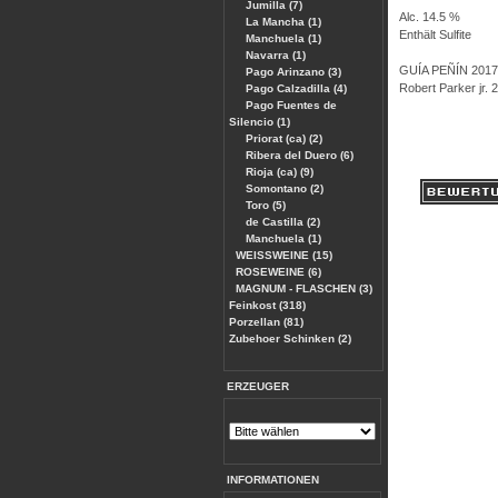
Jumilla (7)
Alc. 14.5 %
La Mancha (1)
Enthält Sulfite
Manchuela (1)
Navarra (1)
GUÍA PEÑÍN 2017 
Pago Arinzano (3)
Robert Parker jr.
Pago Calzadilla (4)
Pago Fuentes de
Silencio (1)
Priorat (ca) (2)
Ribera del Duero (6)
Rioja (ca) (9)
Somontano (2)
Toro (5)
de Castilla (2)
Manchuela (1)
WEISSWEINE (15)
ROSEWEINE (6)
MAGNUM - FLASCHEN (3)
Feinkost (318)
Porzellan (81)
Zubehoer Schinken (2)
ERZEUGER
INFORMATIONEN