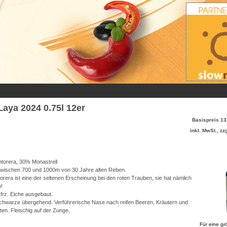
aya 2024 0.75l 12er
Basispreis 13
inkl. MwSt., zz
torera, 30% Monastrell
wischen 700 und 1000m von 30 Jahre alten Reben.
rera ist eine der seltenen Erscheinung bei den roten Trauben, sie hat nämlich
h!
 frz. Eiche ausgebaut.
chwarze übergehend. Verführerische Nase nach reifen Beeren, Kräutern und
oten. Fleischig auf der Zunge,
Für eine gr