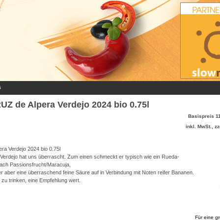
5
Z de Alpera Verdejo 2024 bio 0.75l
Basispreis 11
inkl. MwSt., zz
ra Verdejo 2024 bio 0.75l
e Verdejo hat uns überrascht. Zum einen schmeckt er typisch wie ein Rueda-
nach Passionsfrucht/Maracuja,
 er aber eine überraschend feine Säure auf in Verbindung mit Noten reifer Bananen.
 zu trinken, eine Empfehlung wert.
Für eine g