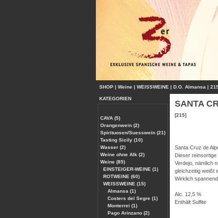
SHOP
|
Weine
|
WEISSWEINE
|
D.O. Almansa
|
21
KATEGORIEN
SANTA CRU
[215]
CAVA (5)
Orangenwein (2)
Spirituosen/Suesswein (21)
Tasting Sicily (10)
Wasser (2)
Santa Cruz de Alpe
Weine ohne Alk (2)
Dieser reinsortig
Weine (85)
Verdejo, nämlich 
EINSTEIGER-WEINE (1)
gleichzeitig weißt
ROTWEINE (60)
Wirklich spannend
WEISSWEINE (15)
Almansa (1)
Alc. 12,5 %
Costers del Segre (1)
Enthält Sulfite
Monterrei (1)
Pago Arinzano (2)