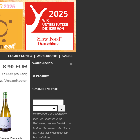
LOGIN / KONTO
|
WARENKORB
|
KASSE
WARENKORB
8.90 EUR
.87 EUR pro Liter,
0 Produkte
gl.
Versandkosten
SCHNELLSUCHE
Verwenden Sie Stichworte
oder den Namen einer
Rebsorte, um ein Produkt zu
finden. Sie können die Suche
auch auf ein Preissegment
beschränken.
rössere Darstellung