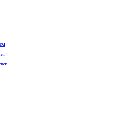
024
ell 4
ncia