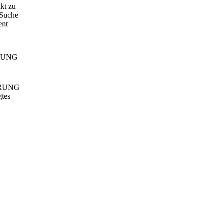
kt zu
 Suche
ent
RUNG
gtes