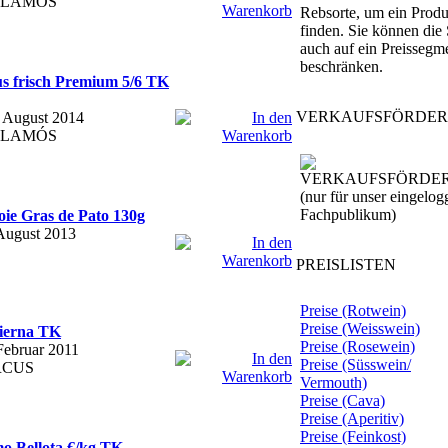
 PALAMÓS
Rebsorte, um ein Produ
finden. Sie können die
auch auf ein Preissegm
beschränken.
frisch Premium 5/6 TK
VERKAUFSFÖRDE
. August 2014
 PALAMÓS
(nur für unser eingelog
Fachpublikum)
e Gras de Pato 130g
 August 2013
PREISLISTEN
Preise (Rotwein)
Preise (Weisswein)
ierna TK
Preise (Rosewein)
 Februar 2011
Preise (Süsswein/
ERCUS
Vermouth)
Preise (Cava)
Preise (Aperitiv)
Preise (Feinkost)
o Bellota €/kg TK