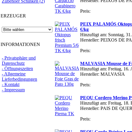
Hersteller: PEIXOS DE
Zubehoer Schinken (2)
Preis:
ERZEUGER
PEIX PALAMÓS Oktopus 
€/kg
Hinzufügt am: Sonntag, 31
Hersteller: PEIXOS DE
INFORMATIONEN
Preis:
- Privatsphäre und
Datenschutz
MALVASIA Mousse de Foi
- Öffnungszeiten
Hinzufügt am: Freitag, 16.
- Allgemeine
Hersteller: MALVASIA
Lieferbedingungen
- Kontakt
Preis:
- Impressum
PEQU Cordero Merino P
Hinzufügt am: Freitag, 18.
Hersteller: PAIS DE QU
Preis:
PEQU Cerdo Ibérico Lom