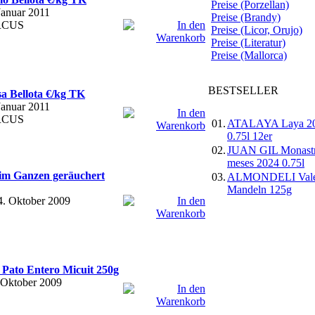
Preise (Porzellan)
Januar 2011
Preise (Brandy)
ERCUS
Preise (Licor, Orujo)
Preise (Literatur)
Preise (Mallorca)
BESTSELLER
a Bellota €/kg TK
Januar 2011
ERCUS
01.
ATALAYA Laya 2
0.75l 12er
02.
JUAN GIL Monastr
meses 2024 0.75l
m Ganzen geräuchert
03.
ALMONDELI Vale
Mandeln 125g
4. Oktober 2009
Pato Entero Micuit 250g
 Oktober 2009