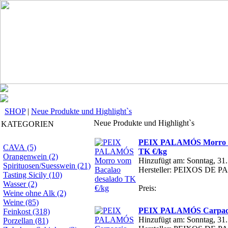
SHOP
|
Neue Produkte und Highlight`s
Neue Produkte und Highlight`s
KATEGORIEN
PEIX PALAMÓS Morro vo
CAVA (5)
TK €/kg
Orangenwein (2)
Hinzufügt am: Sonntag, 31
Spirituosen/Suesswein (21)
Hersteller: PEIXOS DE
Tasting Sicily (10)
Wasser (2)
Preis:
Weine ohne Alk (2)
Weine (85)
PEIX PALAMÓS Carpacci
Feinkost (318)
Hinzufügt am: Sonntag, 31
Porzellan (81)