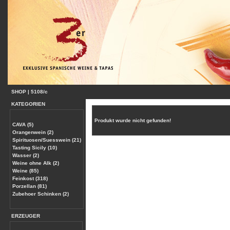
SHOP
|
5108/c
KATEGORIEN
Produkt wurde nicht gefunden!
CAVA (5)
Orangenwein (2)
Spirituosen/Suesswein (21)
Tasting Sicily (10)
Wasser (2)
Weine ohne Alk (2)
Weine (85)
Feinkost (318)
Porzellan (81)
Zubehoer Schinken (2)
ERZEUGER