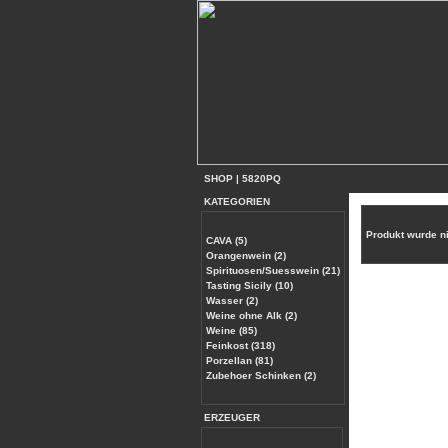
SHOP
|
5820PQ
KATEGORIEN
Produkt wurde n
CAVA (5)
Orangenwein (2)
Spirituosen/Suesswein (21)
Tasting Sicily (10)
Wasser (2)
Weine ohne Alk (2)
Weine (85)
Feinkost (318)
Porzellan (81)
Zubehoer Schinken (2)
ERZEUGER