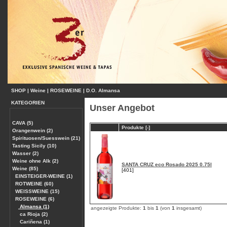
SHOP
|
Weine
|
ROSEWEINE
|
D.O. Almansa
KATEGORIEN
Unser Angebot
CAVA (5)
Produkte [-]
Orangenwein (2)
Spirituosen/Suesswein (21)
Tasting Sicily (10)
Wasser (2)
Weine ohne Alk (2)
SANTA CRUZ eco Rosado 2025 0.75l
Weine (85)
[401]
EINSTEIGER-WEINE (1)
ROTWEINE (60)
WEISSWEINE (15)
ROSEWEINE (6)
Almansa (1)
angezeigte Produkte:
1
bis
1
(von
1
insgesamt)
ca Rioja (2)
Cariñena (1)