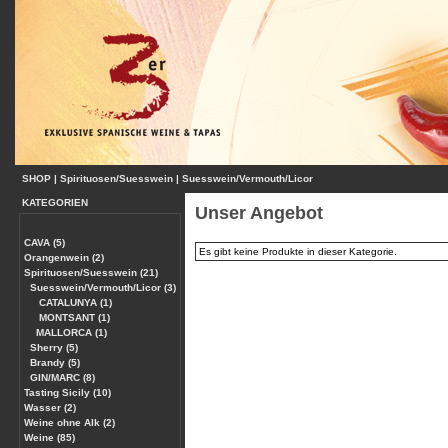
SHOP
|
Spirituosen/Suesswein
|
Suesswein/Vermouth/Licor
KATEGORIEN
Unser Angebot
CAVA (5)
Es gibt keine Produkte in dieser Kategorie.
Orangenwein (2)
Spirituosen/Suesswein (21)
Suesswein/Vermouth/Licor (3)
CATALUNYA (1)
MONTSANT (1)
MALLORCA (1)
Sherry (5)
Brandy (5)
GIN/MARC (8)
Tasting Sicily (10)
Wasser (2)
Weine ohne Alk (2)
Weine (85)