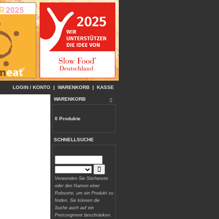
LOGIN / KONTO
|
WARENKORB
|
KASSE
WARENKORB
0 Produkte
SCHNELLSUCHE
Verwenden Sie Stichworte
oder den Namen einer
Rebsorte, um ein Produkt zu
finden. Sie können die
Suche auch auf ein
Preissegment beschränken.