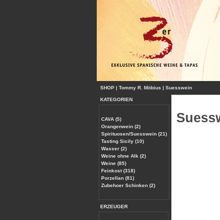
SHOP
|
Tommy R. Möbius
|
Suesswein
KATEGORIEN
Suess
CAVA (5)
Orangenwein (2)
Spirituosen/Suesswein (21)
Tasting Sicily (10)
Wasser (2)
Weine ohne Alk (2)
Weine (85)
Feinkost (318)
Porzellan (81)
Zubehoer Schinken (2)
ERZEUGER