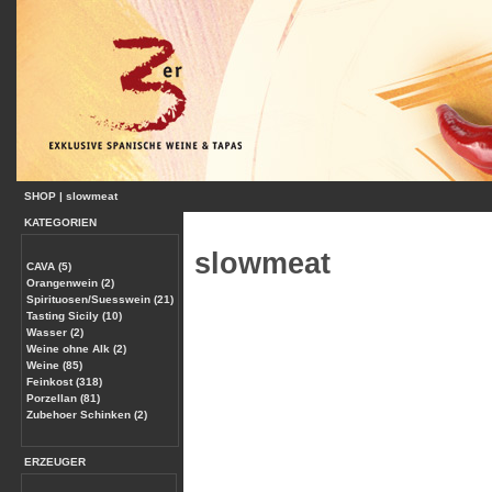
SHOP
|
slowmeat
KATEGORIEN
slowmeat
CAVA (5)
Orangenwein (2)
Spirituosen/Suesswein (21)
Tasting Sicily (10)
Wasser (2)
Weine ohne Alk (2)
Weine (85)
Feinkost (318)
Porzellan (81)
Zubehoer Schinken (2)
ERZEUGER