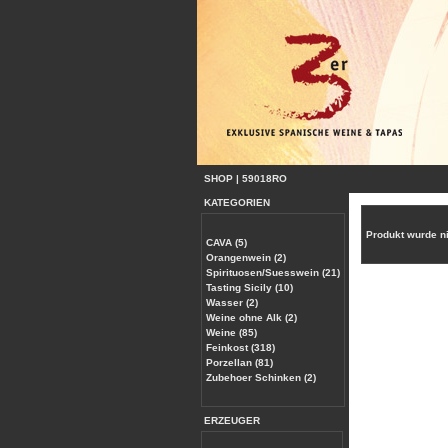
SHOP
|
59018RO
KATEGORIEN
Produkt wurde n
CAVA (5)
Orangenwein (2)
Spirituosen/Suesswein (21)
Tasting Sicily (10)
Wasser (2)
Weine ohne Alk (2)
Weine (85)
Feinkost (318)
Porzellan (81)
Zubehoer Schinken (2)
ERZEUGER