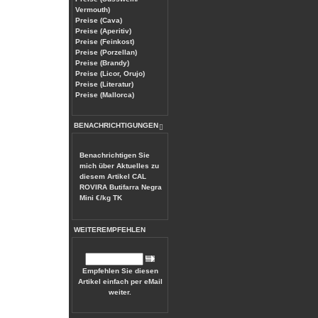
Vermouth)
Preise (Cava)
Preise (Aperitiv)
Preise (Feinkost)
Preise (Porzellan)
Preise (Brandy)
Preise (Licor, Orujo)
Preise (Literatur)
Preise (Mallorca)
BENACHRICHTIGUNGEN
Benachrichtigen Sie
mich über Aktuelles zu
diesem Artikel
CAL
ROVIRA Butifarra Negra
Mini €/kg TK
WEITEREMPFEHLEN
Empfehlen Sie diesen
Artikel einfach per eMail
weiter.