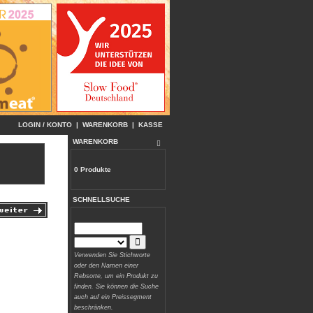
LOGIN / KONTO
|
WARENKORB
|
KASSE
WARENKORB
0 Produkte
SCHNELLSUCHE
Verwenden Sie Stichworte
oder den Namen einer
Rebsorte, um ein Produkt zu
finden. Sie können die Suche
auch auf ein Preissegment
beschränken.