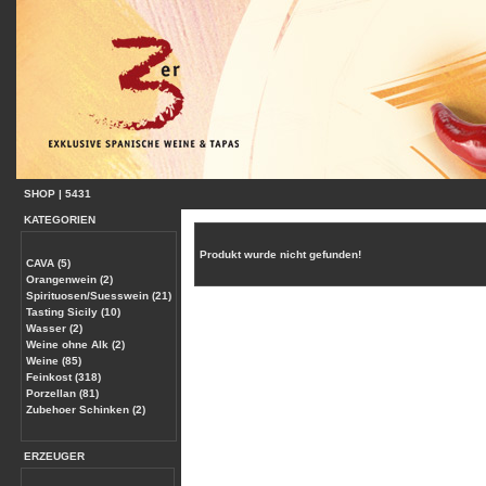
SHOP
|
5431
KATEGORIEN
Produkt wurde nicht gefunden!
CAVA (5)
Orangenwein (2)
Spirituosen/Suesswein (21)
Tasting Sicily (10)
Wasser (2)
Weine ohne Alk (2)
Weine (85)
Feinkost (318)
Porzellan (81)
Zubehoer Schinken (2)
ERZEUGER