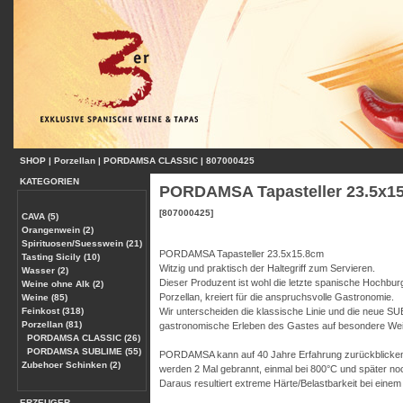
SHOP
|
Porzellan
|
PORDAMSA CLASSIC
|
807000425
KATEGORIEN
PORDAMSA Tapasteller 23.5x1
[807000425]
CAVA (5)
Orangenwein (2)
Spirituosen/Suesswein (21)
PORDAMSA Tapasteller 23.5x15.8cm
Tasting Sicily (10)
Witzig und praktisch der Haltegriff zum Servieren.
Wasser (2)
Dieser Produzent ist wohl die letzte spanische Hochbu
Weine ohne Alk (2)
Porzellan, kreiert für die anspruchsvolle Gastronomie.
Weine (85)
Feinkost (318)
Wir unterscheiden die klassische Linie und die neue SUB
Porzellan (81)
gastronomische Erleben des Gastes auf besondere Weis
PORDAMSA CLASSIC (26)
PORDAMSA SUBLIME (55)
PORDAMSA kann auf 40 Jahre Erfahrung zurückblicken, w
Zubehoer Schinken (2)
werden 2 Mal gebrannt, einmal bei 800°C und später noc
Daraus resultiert extreme Härte/Belastbarkeit bei eine
ERZEUGER