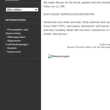
Wir halten Muster für Sie bereit, geliefert wird Ihre Be
Höhe von ca. 29€.
NUR GANZE VERPACKUNGSEINHEITEN
INFORMATIONEN
Handmade pure white porcelain, finely polished, fired up
Oven (300º-575F), microwave, dishwasher and freezer 
- Privatsphäre und
and easy handling. Made with non-toxic substances or
Datenschutz
metals. Non-porous.
- Öffnungszeiten
- Allgemeine
Lieferbedingungen
Lieferun
Dieses Produkt haben wir am Dienst
- Kontakt
- Impressum