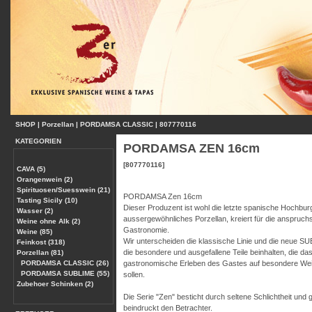
SHOP
|
Porzellan
|
PORDAMSA CLASSIC
|
807770116
KATEGORIEN
PORDAMSA ZEN 16cm
[807770116]
CAVA (5)
Orangenwein (2)
Spirituosen/Suesswein (21)
PORDAMSA Zen 16cm
Tasting Sicily (10)
Dieser Produzent ist wohl die letzte spanische Hochburg
Wasser (2)
aussergewöhnliches Porzellan, kreiert für die anspruchs
Weine ohne Alk (2)
Gastronomie.
Weine (85)
Wir unterscheiden die klassische Linie und die neue SUB
Feinkost (318)
die besondere und ausgefallene Teile beinhalten, die da
Porzellan (81)
PORDAMSA CLASSIC (26)
gastronomische Erleben des Gastes auf besondere Wei
PORDAMSA SUBLIME (55)
sollen.
Zubehoer Schinken (2)
Die Serie "Zen" besticht durch seltene Schlichtheit und
beindruckt den Betrachter.