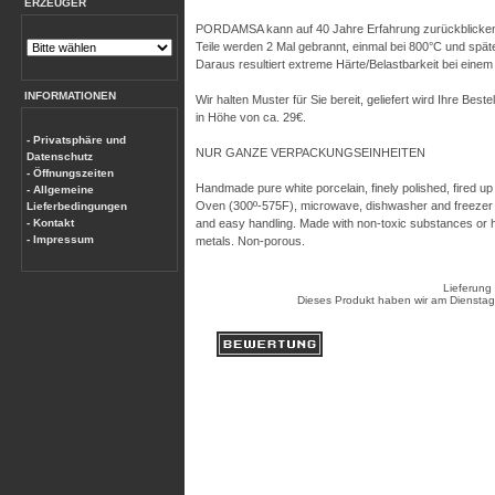
ERZEUGER
PORDAMSA kann auf 40 Jahre Erfahrung zurückblicken, 
Teile werden 2 Mal gebrannt, einmal bei 800°C und spät
Daraus resultiert extreme Härte/Belastbarkeit bei eine
INFORMATIONEN
Wir halten Muster für Sie bereit, geliefert wird Ihre Be
in Höhe von ca. 29€.
- Privatsphäre und
NUR GANZE VERPACKUNGSEINHEITEN
Datenschutz
- Öffnungszeiten
Handmade pure white porcelain, finely polished, fired up
- Allgemeine
Oven (300º-575F), microwave, dishwasher and freezer 
Lieferbedingungen
- Kontakt
and easy handling. Made with non-toxic substances or
- Impressum
metals. Non-porous.
Lieferung
Dieses Produkt haben wir am Diensta