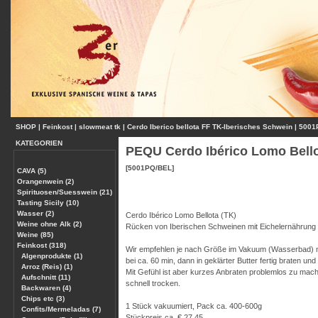
SHOP
|
Feinkost
|
slowmeat tk
|
Cerdo Iberico bellota FF TK-Iberisches Schwein
|
5001
KATEGORIEN
PEQU Cerdo Ibérico Lomo Bello
[5001PQ/BEL]
CAVA (5)
Orangenwein (2)
Spirituosen/Suesswein (21)
Tasting Sicily (10)
Wasser (2)
Cerdo Ibérico Lomo Bellota (TK)
Weine ohne Alk (2)
Rücken von Iberischen Schweinen mit Eichelernährung
Weine (85)
Feinkost (318)
Wir empfehlen je nach Größe im Vakuum (Wasserbad) mi
Algenprodukte (1)
bei ca. 60 min, dann in geklärter Butter fertig braten und
Arroz (Reis) (1)
Mit Gefühl ist aber kurzes Anbraten problemlos zu mach
Aufschnitt (11)
schnell trocken.
Backwaren (4)
Chips etc (3)
1 Stück vakuumiert, Pack ca. 400-600g
Confits/Mermeladas (7)
Stückpreis ca. € 27,45