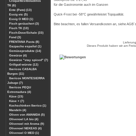
Croquettes/Boladillos
für die Gastronomie auch im Ganzen
TK (6)
Ente (Pato) (13)
Quick-Frost bei -58°C gewährleistet Topqualität.
Essig etc (5)
Essig O MED (1)
Fisch geräuchert (3)
Bitte beachten, es fallen Versandkosten an, siehe AGB´
Fisch TK (10)
Fisch-Dose/Schale (33)
Fond (3)
FRENTANA Pasta (8)
Lieferun
Dieses Produkt haben wir am Frei
Gazpacho español (1)
Gemüseprodukte (14)
Gewürze (4)
Gewürze "stay spiced" (7)
Grillgut/-würste (12)
Ibericos CASALBA
Burgos (11)
Ibericos MONTESIERRA
Jabugo (7)
Ibericos PEQU
Extremadura (4)
Käse (15)
Käse + (7)
Kochschinken Iberico (1)
Mandeln (4)
Oliven von AMANIDA (5)
Olivenoel LA bio (4)
Olivenoel mit Aroma (9)
Olivenoel NEKEAS (4)
Olivenoel O MED (1)