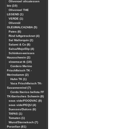
Olivenoel olicatessen
bio (10)
Olivenoel THE
LEGEND (1)
VERDE (1)
Olivenöl
OLEUMALCAZABA (5)
Pates (6)
Rind luftgetrocknet (4)
Sal Mallorquin (2)
Salami & Co (8)
Salsa/Mojo/Dip (4)
Schinken-weisses
Hausschwein (2)
slowmeat tk (18)
Cordero Merino
Frischfleisch TK -
Merinolamm (2)
Huhn TK (1)
Vaca Frischfleisch TK-
Savannenrind (7)
Cerdo Iberico bellota FF
TK-Iberisches Schwein (8)
sous vide/FOODVAC (8)
sous vide/PEQU (4)
Suesses/Dulces (6)
TAPAS (1)
Tomaten (1)
Wurst/Sternekoch (7)
Porzellan (81)