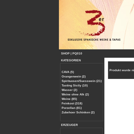
SHOP
|
PQ010
KATEGORIEN
Produkt wurde n
CAVA (5)
Orangenwein (2)
Spirituosen/Suesswein (21)
Tasting Sicily (10)
Wasser (2)
Weine ohne Alk (2)
Weine (85)
Feinkost (318)
Porzellan (81)
Zubehoer Schinken (2)
ERZEUGER