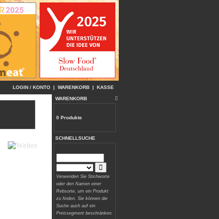
LOGIN / KONTO
|
WARENKORB
|
KASSE
WARENKORB
0 Produkte
SCHNELLSUCHE
Verwenden Sie Stichworte
oder den Namen einer
Rebsorte, um ein Produkt
zu finden. Sie können die
Suche auch auf ein
Preissegment beschränken.