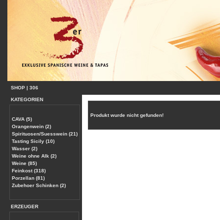
SHOP
|
306
KATEGORIEN
Produkt wurde nicht gefunden!
CAVA (5)
Orangenwein (2)
Spirituosen/Suesswein (21)
Tasting Sicily (10)
Wasser (2)
Weine ohne Alk (2)
Weine (85)
Feinkost (318)
Porzellan (81)
Zubehoer Schinken (2)
ERZEUGER