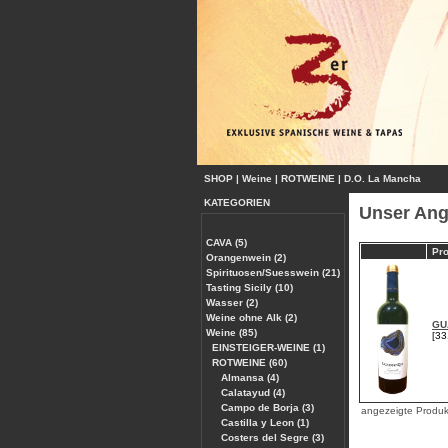
SHOP
|
Weine
|
ROTWEINE
|
D.O. La Mancha
KATEGORIEN
Unser Ang
CAVA (5)
Pro
Orangenwein (2)
Spirituosen/Suesswein (21)
Tasting Sicily (10)
Wasser (2)
Weine ohne Alk (2)
GU
Weine (85)
[33
EINSTEIGER-WEINE (1)
ROTWEINE (60)
Almansa (4)
Calatayud (4)
Campo de Borja (3)
angezeigte Produ
Castilla y Leon (1)
Costers del Segre (3)