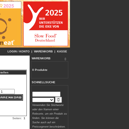
LOGIN / KONTO
|
WARENKORB
|
KASSE
WARENKORB
0 Produkte
tellen
SCHNELLSUCHE
Verwenden Sie Stichworte
oder den Namen einer
Rebsorte, um ein Produkt zu
Seiten:
1
finden. Sie können die
Suche auch auf ein
Preissegment beschränken.