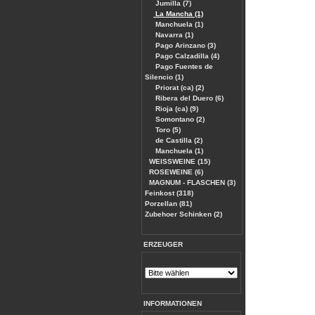
Jumilla (7)
La Mancha (1)
Manchuela (1)
Navarra (1)
Pago Arinzano (3)
Pago Calzadilla (4)
Pago Fuentes de
Silencio (1)
Priorat (ca) (2)
Ribera del Duero (6)
Rioja (ca) (9)
Somontano (2)
Toro (5)
de Castilla (2)
Manchuela (1)
WEISSWEINE (15)
ROSEWEINE (6)
MAGNUM - FLASCHEN (3)
Feinkost (318)
Porzellan (81)
Zubehoer Schinken (2)
ERZEUGER
INFORMATIONEN