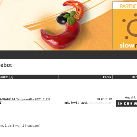
ebot
dukte [+]
Preis
Bes
Anzahl:
ADIANEJA Tempranillo 2021 0.75l
10.90 EUR
1]
inkl. MwSt., zzgl.
Versandkosten
kte:
1
bis
1
(von
1
insgesamt)