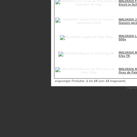
MALVASIA Fo
frisch in Sc
MALVASIA J
Ganzen gerä
MALVASIA Li
500g
MALVASIA M
€/kg TK
MALVASIA M
Gras de Pat
angezeigte Produkte:
1
bis
10
(von
13
insgesamt)
Copyrig