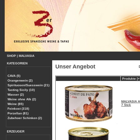
SHOP
|
MALVASIA
KATEGORIEN
Unser Angebot
CAVA (5)
Produkte [+
Orangenwein (2)
Spirituosen/Suesswein (21)
Tasting Sicily (10)
Wasser (2)
Weine ohne Alk (2)
MALVASIA Al
Weine (85)
7 Stck
Feinkost (318)
Porzellan (81)
Zubehoer Schinken (2)
ERZEUGER