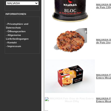
MALVASIA Bl
de Pato 130
INFORMATIONEN
- Privatsphäre und
Datenschutz
- Öffnungszeiten
- Allgemeine
Lieferbedingungen
MALVASIA D
- Kontakt
de Pato 1kg
- Impressum
MALVASIA Fo
Entero Micu
MALVASIA Fo
Entero Micu