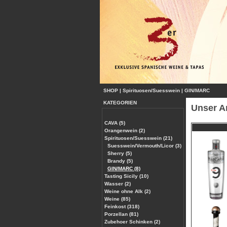
SHOP
|
Spirituosen/Suesswein
|
GIN/MARC
KATEGORIEN
Unser A
CAVA (5)
Orangenwein (2)
Spirituosen/Suesswein (21)
Suesswein/Vermouth/Licor (3)
Sherry (5)
Brandy (5)
GIN/MARC (8)
Tasting Sicily (10)
Wasser (2)
Weine ohne Alk (2)
Weine (85)
Feinkost (318)
Porzellan (81)
Zubehoer Schinken (2)