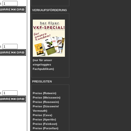
l:
VERKAUFSFÖRDERUNG
l:
(nur für unser
eingeloggtes
Fachpublikum)
PREISLISTEN
l:
Preise (Rotwein)
Preise (Weisswein)
Preise (Rosewein)
Preise (Süsswein/
Vermouth)
Preise (Cava)
Preise (Aperitiv)
Preise (Feinkost)
Preise (Porzellan)