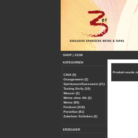
SHOP
|
332M
KATEGORIEN
Produkt wurde n
CAVA (5)
Orangenwein (2)
Spirituosen/Suesswein (21)
Tasting Sicily (10)
Wasser (2)
Weine ohne Alk (2)
Weine (85)
Feinkost (318)
Porzellan (81)
Zubehoer Schinken (2)
ERZEUGER