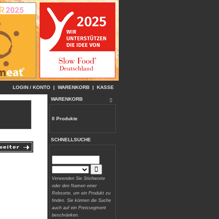
LOGIN / KONTO
|
WARENKORB
|
KASSE
WARENKORB
0 Produkte
SCHNELLSUCHE
Verwenden Sie Stichworte
oder den Namen einer
Rebsorte, um ein Produkt zu
finden. Sie können die Suche
auch auf ein Preissegment
beschränken.