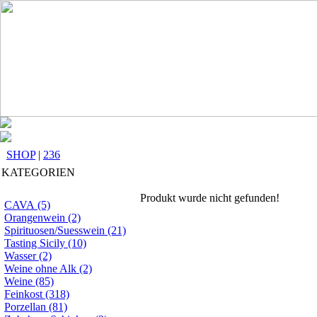
SHOP
|
236
KATEGORIEN
Produkt wurde nicht gefunden!
CAVA (5)
Orangenwein (2)
Spirituosen/Suesswein (21)
Tasting Sicily (10)
Wasser (2)
Weine ohne Alk (2)
Weine (85)
Feinkost (318)
Porzellan (81)