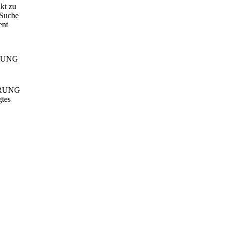
kt zu
 Suche
ent
RUNG
gtes