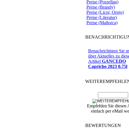
Preise (Porzellan)
Preise (Brandy)
Preise (Licor, Orujo)
Preise (Literatur)
Preise (Mallorca)
BENACHRICHTIGU
Benachrichtigen Sie m
über Aktuelles zu die
Artikel
GANCEDO
Capricho 2023 0.75l
WEITEREMPFEHLE
Empfehlen Sie diesen A
einfach per eMail wei
BEWERTUNGEN