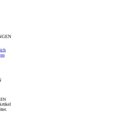
NGEN
ich
sem
N
rtikel
ter.