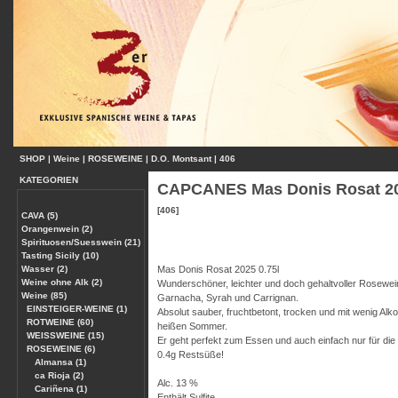
SHOP
|
Weine
|
ROSEWEINE
|
D.O. Montsant
|
406
KATEGORIEN
CAPCANES Mas Donis Rosat 20
[406]
CAVA (5)
Orangenwein (2)
Spirituosen/Suesswein (21)
Tasting Sicily (10)
Wasser (2)
Mas Donis Rosat 2025 0.75l
Weine ohne Alk (2)
Wunderschöner, leichter und doch gehaltvoller Rosewe
Weine (85)
Garnacha, Syrah und Carrignan.
EINSTEIGER-WEINE (1)
Absolut sauber, fruchtbetont, trocken und mit wenig Alko
ROTWEINE (60)
heißen Sommer.
WEISSWEINE (15)
Er geht perfekt zum Essen und auch einfach nur für die
ROSEWEINE (6)
0.4g Restsüße!
Almansa (1)
ca Rioja (2)
Alc. 13 %
Cariñena (1)
Enthält Sulfite