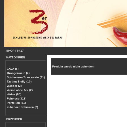
SHOP
|
5417
KATEGORIEN
Produkt wurde nicht gefunden!
CAVA (5)
Orangenwein (2)
Spirituosen/Suesswein (21)
Tasting Sicily (10)
Wasser (2)
Weine ohne Alk (2)
Weine (85)
Feinkost (318)
Porzellan (81)
Zubehoer Schinken (2)
ERZEUGER