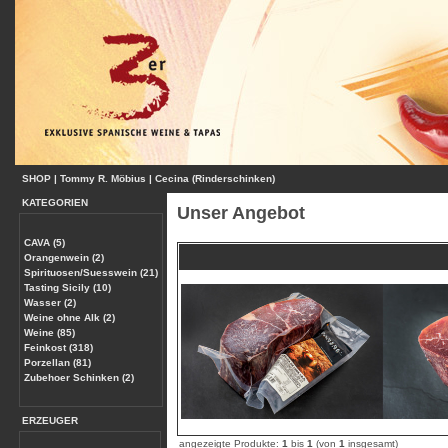
SHOP
|
Tommy R. Möbius
|
Cecina (Rinderschinken)
KATEGORIEN
Unser Angebot
CAVA (5)
Orangenwein (2)
Spirituosen/Suesswein (21)
Tasting Sicily (10)
Wasser (2)
Weine ohne Alk (2)
Weine (85)
Feinkost (318)
Porzellan (81)
Zubehoer Schinken (2)
ERZEUGER
angezeigte Produkte:
1
bis
1
(von
1
insgesamt)