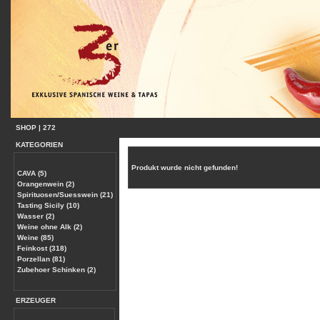
SHOP
|
272
KATEGORIEN
Produkt wurde nicht gefunden!
CAVA (5)
Orangenwein (2)
Spirituosen/Suesswein (21)
Tasting Sicily (10)
Wasser (2)
Weine ohne Alk (2)
Weine (85)
Feinkost (318)
Porzellan (81)
Zubehoer Schinken (2)
ERZEUGER