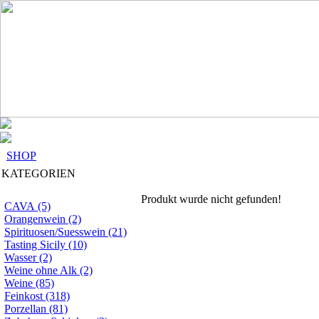
SHOP
KATEGORIEN
Produkt wurde nicht gefunden!
CAVA (5)
Orangenwein (2)
Spirituosen/Suesswein (21)
Tasting Sicily (10)
Wasser (2)
Weine ohne Alk (2)
Weine (85)
Feinkost (318)
Porzellan (81)